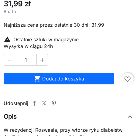
31,99 zł
Brutto
Najniższa cena przez ostatnie 30 dni: 31,99

Ostatnie sztuki w magazynie
Wysyłka w ciągu 24h



Dodaj do koszyka
favorite_border
Udostępnij
Opis
W rezydencji Roswaala, przy wtórze ryku diabelstw,