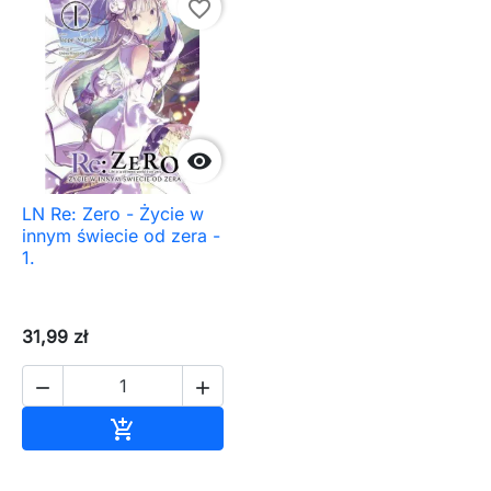
favorite_border

LN Re: Zero - Życie w
innym świecie od zera -
1.
31,99 zł


Dodaj do koszyka
