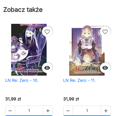
Zobacz także
favorite_border
favorite_border


LN Re: Zero - 10.
LN Re: Zero - 11.
31,99 zł
31,99 zł



