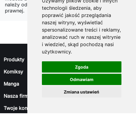
Używamy plików cookie i innych
należy odnaleźć szczegóły w naszej informacji
technologii śledzenia, aby
prawnej.
poprawić jakość przeglądania
naszej witryny, wyświetlać
spersonalizowane treści i reklamy,
analizować ruch w naszej witrynie
i wiedzieć, skąd pochodzą nasi
użytkownicy.
arrow_drop_down
Produkty
Zgoda
arrow_drop_down
Komiksy
Odmawiam
arrow_drop_down
Manga
Zmiana ustawień
arrow_drop_down
Nasza firma
arrow_drop_down
Twoje konto
arrow_drop_down
Informacja o sklepie
© 2026 - Oprogramowanie e-sklepu od PrestaShop™