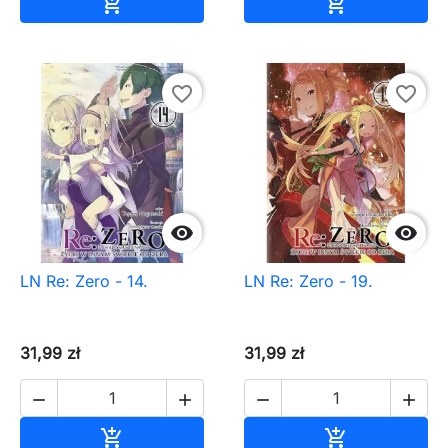
Dodaj do koszyka
Dodaj do ko


favorite_border
favorite_border


LN Re: Zero - 14.
LN Re: Zero - 19.
31,99 zł
31,99 zł




Dodaj do koszyka
Dodaj do ko

