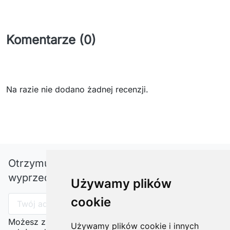
Komentarze (0)
Na razie nie dodano żadnej recenzji.
Otrzymuj informację o nowościach i
wyprzedażach
Używamy plików
cookie
Możesz zrezygnować w każdej chwili. W tym celu
Używamy plików cookie i innych