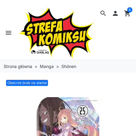
0
search

shopping_cart
menu
Strona główna
Manga
Shōnen
Obecnie brak na stanie