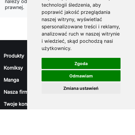
należy odnaleźć szczegóły w naszej informacji
technologii śledzenia, aby
prawnej.
poprawić jakość przeglądania
naszej witryny, wyświetlać
spersonalizowane treści i reklamy,
analizować ruch w naszej witrynie
i wiedzieć, skąd pochodzą nasi
użytkownicy.
arrow_drop_down
Produkty
Zgoda
arrow_drop_down
Komiksy
Odmawiam
arrow_drop_down
Manga
Zmiana ustawień
arrow_drop_down
Nasza firma
arrow_drop_down
Twoje konto
arrow_drop_down
Informacja o sklepie
© 2026 - Oprogramowanie e-sklepu od PrestaShop™