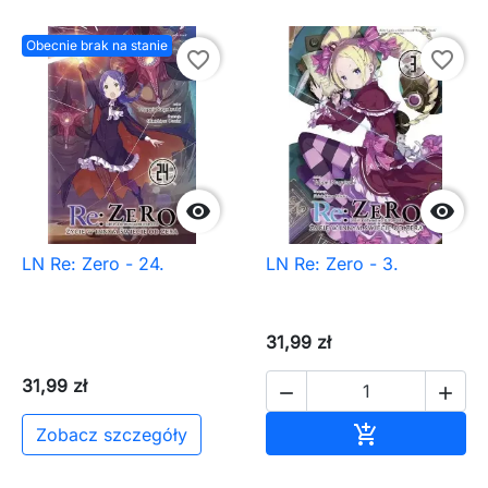
Obecnie brak na stanie
favorite_border
favorite_border


LN Re: Zero - 24.
LN Re: Zero - 3.
31,99 zł
31,99 zł


Dodaj do ko

Zobacz szczegóły